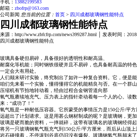
手机：
13882199583
邮箱：
zbofrp@163.com
公司新闻
您当前的位置：
首页
>
四川成都玻璃钢性能特点
四川成都玻璃钢性能特点
来源：http://www.zbfcfrp.com/news399287.html │ 发表时间：2018
四川成都玻璃钢性能特点
玻璃具备硬但易碎，具备很好的透明性和耐高温、
耐腐化等机能；同时钢铁很硬并且不易碎，也具备耐高温的特色
一定会大有用处。
人们颠末研讨实验，终究制出了如许一种复合资料。它，便是能
咱们先来看一个实验，懂得懂得它的机能精良与否。在一个群山
压缩机有节拍地转动着，经由过程合金钢管道向那
氧气瓶赓续地充气。压力表上的指针牵动着每一个人的心。读数从1
来：“成功了！”
氧气瓶是一种耐低压容器。它所蒙受的事情压力是150公斤/平
远超出了计划请求。这是用甚么钢材制成的呢？是玻璃钢，更加
玻璃是硬而脆的资料，一摔就碎，这带有玻璃名的玻璃钢经得起
将另一只玻璃钢氧气瓶充气到150公斤/平方厘米，而后从山顶
岩石碰撞着，不停滚到谷底仍旧没有爆裂。玻璃钢氧气瓶颠末了