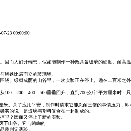
-07-23 00:00:00
。因而人们开端想，假如能制作一种既具备玻璃的硬度、耐高温
与钢铁比肩而立的玻璃钢。
围绕、绿树成荫的山谷里，一次实验正在停止。远在二百米之外
00—200—400—500垂垂回升，直到700公斤1平方厘米
方厘米。为了应用平安，制作时请求它能忍耐三倍的事情压力，即4
确实的说，是玻璃与塑料复合在一起制成的。
摔吗？因而又停止了新的实验。
上滚下山谷。它与嶙峋的
品质判定测验。